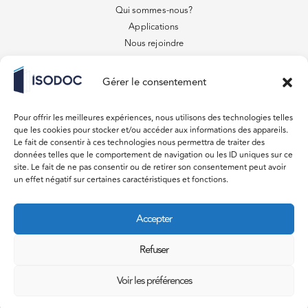
Qui sommes-nous?
Applications
Nous rejoindre
Contact
FAQ
Gérer le consentement
Conditions générales de vente
VENEZ VISITER
Pour offrir les meilleures expériences, nous utilisons des technologies telles
879 Rue des Entrepreneurs
que les cookies pour stocker et/ou accéder aux informations des appareils.
31220 Lavelanet de Comminges
Le fait de consentir à ces technologies nous permettra de traiter des
données telles que le comportement de navigation ou les ID uniques sur ce
Du lundi au vendredi 08:00 – 18:00
site. Le fait de ne pas consentir ou de retirer son consentement peut avoir
un effet négatif sur certaines caractéristiques et fonctions.
Samedi, Dimanche Fermé
CONTACT
Accepter
devis@isodoc.fr
05 61 97 11 11
Refuser
Voir les préférences
© Agence Be Smile 2023 –
Mentions légales & Politique de confidentialité