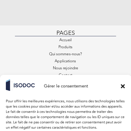
PAGES
Accueil
Produits
Qui sommes-nous?
Applications
Nous rejoindre
Contact
FAQ
Gérer le consentement
Conditions générales de vente
VENEZ VISITER
Pour offrir les meilleures expériences, nous utilisons des technologies telles
879 Rue des Entrepreneurs
que les cookies pour stocker et/ou accéder aux informations des appareils.
31220 Lavelanet de Comminges
Le fait de consentir à ces technologies nous permettra de traiter des
données telles que le comportement de navigation ou les ID uniques sur ce
Du lundi au vendredi 08:00 – 18:00
site. Le fait de ne pas consentir ou de retirer son consentement peut avoir
Samedi, Dimanche Fermé
un effet négatif sur certaines caractéristiques et fonctions.