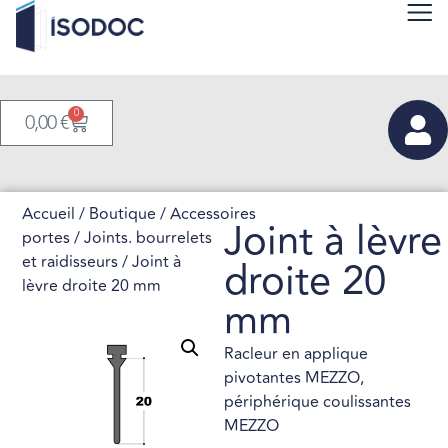
0
0,00
€
Accueil
/
Boutique
/
Accessoires
Joint à lèvre
portes
/
Joints. bourrelets
et raidisseurs
/ Joint à
droite 20
lèvre droite 20 mm
mm
Racleur en applique
pivotantes MEZZO,
périphérique coulissantes
MEZZO