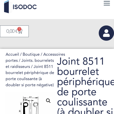
0
0,00
€
Accueil
/
Boutique
/
Accessoires
Joint 8511
portes
/
Joints. bourrelets
et raidisseurs
/ Joint 8511
bourrelet
bourrelet périphérique de
périphériqu
porte coulissante (à
doubler si porte négative)
de porte
coulissante
(à doubler si