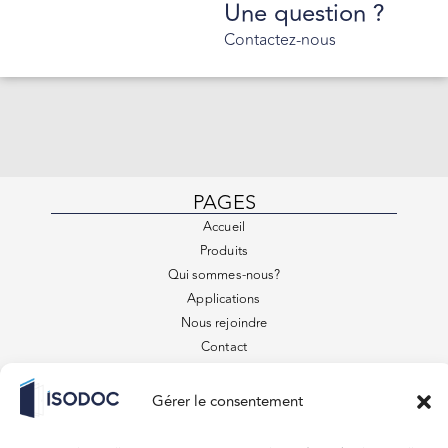
Une question ?
Contactez-nous
PAGES
Accueil
Produits
Qui sommes-nous?
Applications
Nous rejoindre
Contact
FAQ
Conditions générales de vente
Gérer le consentement
VENEZ VISITER
879 Rue des Entrepreneurs