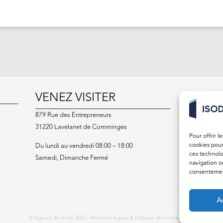
VENEZ VISITER
CONT
devis@
879 Rue des Entrepreneurs
31220 Lavelanet de Comminges
05 61 
Pour offrir l
cookies pour
Du lundi au vendredi 08:00 – 18:00
ces technolo
Samedi, Dimanche Fermé
navigation ou
consentement
Ac
© Agence Be Smile 2023 –
Mentions légales & Politique de confidentialité