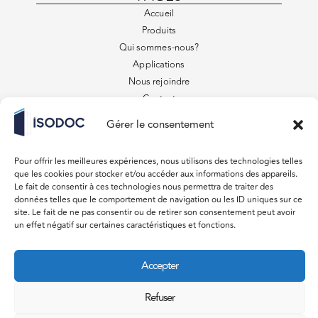
Accueil
Produits
Qui sommes-nous?
Applications
Nous rejoindre
Contact
FAQ
Gérer le consentement
Conditions générales de vente
VENEZ VISITER
Pour offrir les meilleures expériences, nous utilisons des technologies telles
879 Rue des Entrepreneurs
que les cookies pour stocker et/ou accéder aux informations des appareils.
31220 Lavelanet de Comminges
Le fait de consentir à ces technologies nous permettra de traiter des
données telles que le comportement de navigation ou les ID uniques sur ce
Du lundi au vendredi 08:00 – 18:00
site. Le fait de ne pas consentir ou de retirer son consentement peut avoir
Samedi, Dimanche Fermé
un effet négatif sur certaines caractéristiques et fonctions.
CONTACT
Accepter
devis@isodoc.fr
05 61 97 11 11
Refuser