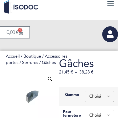
0
0,00
€
Accueil
/
Boutique
/
Accessoires
Gâches
portes
/
Serrures
/ Gâches
21,45
€
–
38,28
€
Gamme
Pour
fermeture