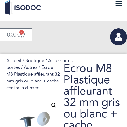
0
0,00
€
Accueil
/
Boutique
/
Accessoires
Ecrou M8
portes
/
Autres
/ Ecrou
M8 Plastique affleurant 32
Plastique
mm gris ou blanc + cache
affleurant
central à clipser
32 mm gris
ou blanc +
cache