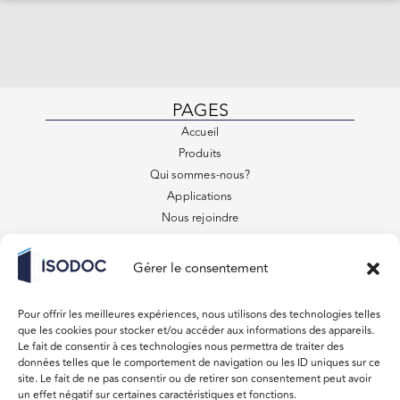
PAGES
Accueil
Produits
Qui sommes-nous?
Applications
Nous rejoindre
Contact
FAQ
Gérer le consentement
Conditions générales de vente
VENEZ VISITER
Pour offrir les meilleures expériences, nous utilisons des technologies telles
879 Rue des Entrepreneurs
que les cookies pour stocker et/ou accéder aux informations des appareils.
31220 Lavelanet de Comminges
Le fait de consentir à ces technologies nous permettra de traiter des
données telles que le comportement de navigation ou les ID uniques sur ce
Du lundi au vendredi 08:00 – 18:00
site. Le fait de ne pas consentir ou de retirer son consentement peut avoir
un effet négatif sur certaines caractéristiques et fonctions.
Samedi, Dimanche Fermé