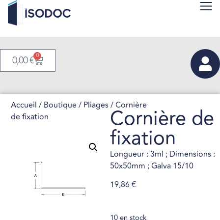
0
0,00
€
Accueil
/
Boutique
/
Pliages
/ Cornière
Cornière de
de fixation
fixation
Longueur : 3ml ; Dimensions :
50x50mm ; Galva 15/10
19,86
€
10 en stock