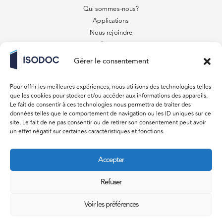
Qui sommes-nous?
Applications
Nous rejoindre
Contact
FAQ
Gérer le consentement
Conditions générales de vente
VENEZ VISITER
Pour offrir les meilleures expériences, nous utilisons des technologies telles
879 Rue des Entrepreneurs
que les cookies pour stocker et/ou accéder aux informations des appareils.
31220 Lavelanet de Comminges
Le fait de consentir à ces technologies nous permettra de traiter des
données telles que le comportement de navigation ou les ID uniques sur ce
Du lundi au vendredi 08:00 – 18:00
site. Le fait de ne pas consentir ou de retirer son consentement peut avoir
un effet négatif sur certaines caractéristiques et fonctions.
Samedi, Dimanche Fermé
CONTACT
Accepter
devis@isodoc.fr
05 61 97 11 11
Refuser
Voir les préférences
© Agence Be Smile 2023 –
Mentions légales & Politique de confidentialité