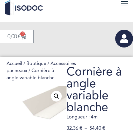
0
0,00
€
Accueil
/
Boutique
/
Accessoires
Cornière à
panneaux
/ Cornière à
angle variable blanche
angle
variable
blanche
Longueur : 4m
32,36
€
–
54,40
€