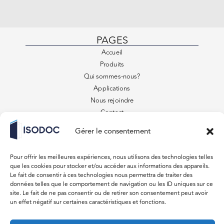
PAGES
Accueil
Produits
Qui sommes-nous?
Applications
Nous rejoindre
Contact
FAQ
Gérer le consentement
Conditions générales de vente
VENEZ VISITER
Pour offrir les meilleures expériences, nous utilisons des technologies telles
879 Rue des Entrepreneurs
que les cookies pour stocker et/ou accéder aux informations des appareils.
31220 Lavelanet de Comminges
Le fait de consentir à ces technologies nous permettra de traiter des
données telles que le comportement de navigation ou les ID uniques sur ce
Du lundi au vendredi 08:00 – 18:00
site. Le fait de ne pas consentir ou de retirer son consentement peut avoir
Samedi, Dimanche Fermé
un effet négatif sur certaines caractéristiques et fonctions.
CONTACT