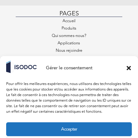
PAGES
Accueil
Produits
Qui sommes-nous?
Applications
Nous rejoindre
Contact
FAQ
Gérer le consentement
Conditions générales de vente
VENEZ VISITER
Pour offrir les meilleures expériences, nous utilisons des technologies telles
879 Rue des Entrepreneurs
que les cookies pour stocker et/ou accéder aux informations des appareils.
31220 Lavelanet de Comminges
Le fait de consentir à ces technologies nous permettra de traiter des
données telles que le comportement de navigation ou les ID uniques sur ce
Du lundi au vendredi 08:00 – 18:00
site. Le fait de ne pas consentir ou de retirer son consentement peut avoir
un effet négatif sur certaines caractéristiques et fonctions.
Samedi, Dimanche Fermé
CONTACT
Accepter
devis@isodoc.fr