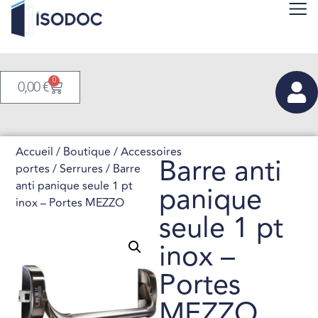
0
0,00
€
Accueil
/
Boutique
/
Accessoires
Barre anti
portes
/
Serrures
/ Barre
anti panique seule 1 pt
panique
inox – Portes MEZZO
seule 1 pt
inox –
Portes
MEZZO